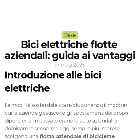
PRIVATI
HOME
Base
AZIENDE
Bici elettriche flotte 
HOTEL
aziendali: guida ai vantaggi
NOLEGGIATORI
BANDI & BLOG
SOSTENIBILITÀ
SALUTE
17 mag 2025
Introduzione alle bici 
elettriche
La mobilità sostenibile sta rivoluzionando il modo in 
cui le aziende gestiscono gli spostamenti dei propri 
dipendenti. In passato erano le auto aziendali a 
dominare la scena, ma oggi sempre più imprese 
scelgono una 
flotta aziendale di biciclette 